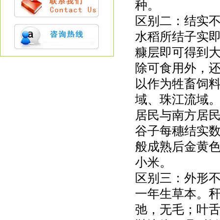
种。
区别二：结实
水稻所结子实
糠层即可得到
除可食用外，
以作为牲畜饲
域、珠江流域
居民与南方居
谷子每穗结实数
般成熟后金黄
小米。
区别三：外形
一年生草本。秆直
弛，无毛；叶舌