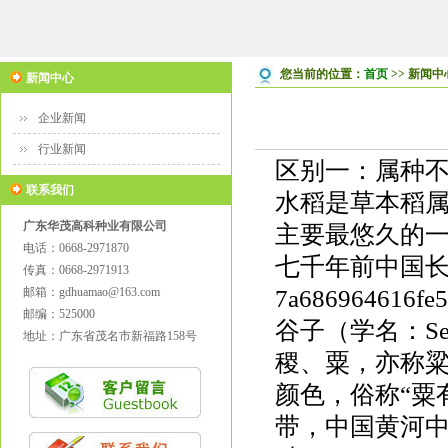
您当前的位置：
首页
>> 新闻中
新闻中心
企业新闻
行业新闻
区别一：属种
联系我们
水稻是草本稻
广东华茂高科种业有限公司
主要最悠久的
电话：0668-2971870
七千年前中国
传真：0668-2971913
邮箱：gdhuamao@163.com
7a686964616f
邮编：525000
谷子（学名：Set
地址：广东省茂名市新福路158号
稷、粟，亦称
颜色，俗称“粟
带，中国黄河